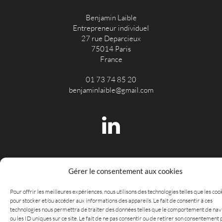
Benjamin Laible
Entrepreneur individuel
27 rue Deparcieux
75014 Paris
France
01 73 74 85 20
benjaminlaible@gmail.com
Linkedin
Gérer le consentement aux cookies
Mentions légales
|
Confidentialité des données
Pour offrir les meilleures expériences, nous utilisons des technologies telles que les coo
pour stocker et/ou accéder aux informations des appareils. Le fait de consentir à ces
technologies nous permettra de traiter des données telles que le comportement de nav
ou les ID uniques sur ce site. Le fait de ne pas consentir ou de retirer son consentement 